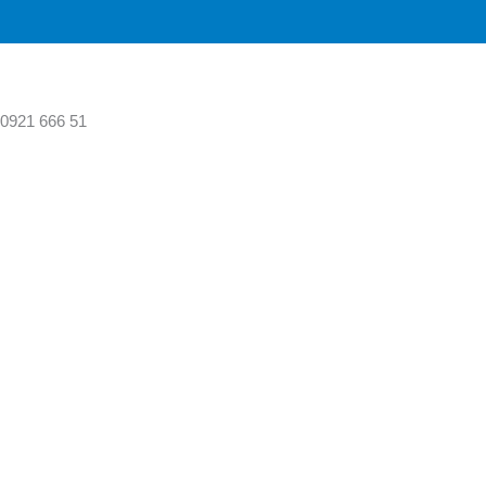
Zum
Mai
Inhalt
Me
springen
0921 666 51